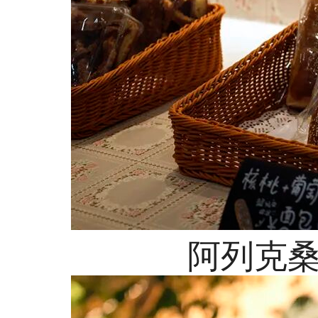
阿列克桑德