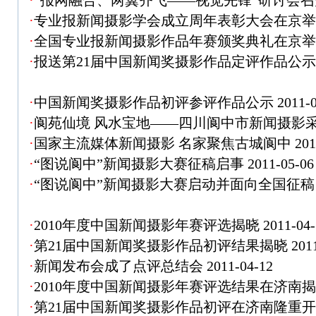
·
“报网融合、两翼齐飞——视觉先锋”研讨会召
·
专业报新闻摄影学会成立周年表彰大会在京
·
全国专业报新闻摄影作品年赛颁奖典礼在京
·
报送第21届中国新闻奖摄影作品定评作品公
·
中国新闻奖摄影作品初评参评作品公示
2011-0
·
阆苑仙境 风水宝地——四川阆中市新闻摄影
·
国家主流媒体新闻摄影 名家聚焦古城阆中
201
·
“图说阆中”新闻摄影大赛征稿启事
2011-05-06
·
“图说阆中”新闻摄影大赛启动并面向全国征稿
·
2010年度中国新闻摄影年赛评选揭晓
2011-04-
·
第21届中国新闻奖摄影作品初评结果揭晓
201
·
新闻发布会成了点评总结会
2011-04-12
·
2010年度中国新闻摄影年赛评选结果在济南
·
第21届中国新闻奖摄影作品初评在济南隆重