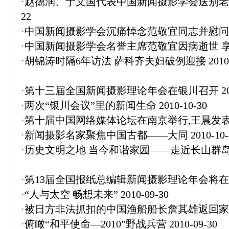
·
赵德润、于文国代表中国新闻摄影学会送别
22
·
中国新闻摄影学会沉痛悼念范敬宜同志并慰
·
中国新闻摄影学会名誉主席范敬宜因病逝世 享
·
胡锦涛时隔6年访法 萨科齐夫妇破例迎接
2010
·
第十三届全国新闻摄影理论年会在银川召开
2
·
两次“银川会议”里的新闻生命
2010-10-30
·
第十届中国网络媒体论坛在南京举行,王晨发
·
新闻摄影名家聚焦中国古都——大同
2010-10-
·
历史文明之地 当今和谐家园——走近长山群
·
第13届全国报纸总编辑新闻摄影理论年会将
·
“人与太空 畅想未来”
2010-09-30
·
被日方非法抓扣的中国渔船船长詹其雄返回
·
俯瞰“和平使命—2010”野战兵营
2010-09-30